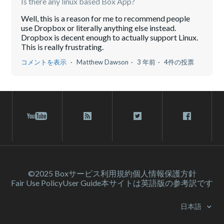
Is there any linux based Box App?
Well, this is a reason for me to recommend people
use Dropbox or literally anything else instead.
Dropbox is decent enough to actually support Linux.
This is really frustrating.
コメントを表示
Matthew Dawson
3 年前
4件の投票
©2025 Box
サービス利⽤規約
個人情報保護方針
Fair Use Policy
User Guide
本サイトは英語版の参考訳です
日本語