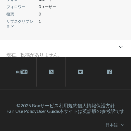
フォロワー
0ユーザー
投票
0
サブスクリプシ
1
ョン
現在、投稿がありません。
©2025 Box
サービス利⽤規約
個人情報保護方針
Fair Use Policy
User Guide
本サイトは英語版の参考訳です
日本語