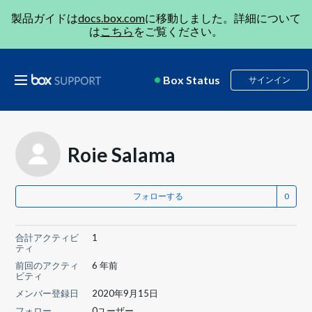
製品ガイドは
docs.box.com
に移動しました。詳細について
は
こちら
をご覧ください。
Box Status
サインイン
Roie Salama
フォローする
合計アクティビ
1
ティ
前回のアクティ
6 年前
ビティ
メンバー登録日
2020年9月15日
フォロー
0ユーザー