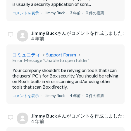
is usually a security application of som...
コメントを表示
Jimmy Buck
3 年前
0 件の投票
Jimmy Buck
さんがコメントを作成しました:
4 年前
コミュニティ
Support Forum
Error Message 'Unable to open folder'
Your company shouldn't be relying on tools that scan
the users' PC's for Box security. You should be relying
on Box's built-in virus scanning and/or using other
tools that scan Box directly.
コメントを表示
Jimmy Buck
4 年前
0 件の投票
Jimmy Buck
さんがコメントを作成しました:
4 年前