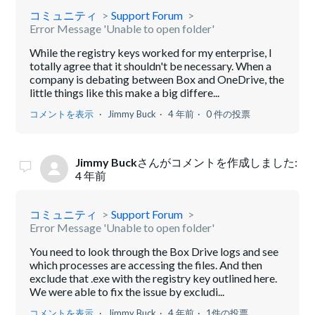
コミュニティ
Support Forum
Error Message 'Unable to open folder'
While the registry keys worked for my enterprise, I
totally agree that it shouldn't be necessary. When a
company is debating between Box and OneDrive, the
little things like this make a big differe...
コメントを表示
Jimmy Buck
4 年前
0 件の投票
Jimmy Buck
さんがコメントを作成しました:
4 年前
コミュニティ
Support Forum
Error Message 'Unable to open folder'
You need to look through the Box Drive logs and see
which processes are accessing the files. And then
exclude that .exe with the registry key outlined here.
We were able to fix the issue by excludi...
コメントを表示
Jimmy Buck
4 年前
1件の投票