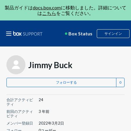
製品ガイドは
docs.box.com
に移動しました。詳細について
は
こちら
をご覧ください。
Box Status
サインイン
Jimmy Buck
フォローする
合計アクティビ
24
ティ
前回のアクティ
3 年前
ビティ
メンバー登録日
2022年3月2日
フォロー
0ユーザー