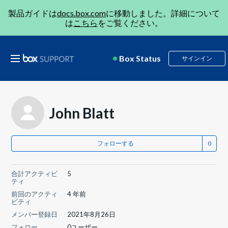
製品ガイドは
docs.box.com
に移動しました。詳細について
は
こちら
をご覧ください。
Box Status
サインイン
John Blatt
フォローする
合計アクティビ
5
ティ
前回のアクティ
4 年前
ビティ
メンバー登録日
2021年8月26日
フォロー
0ユーザー