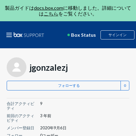
製品ガイドは
docs.box.com
に移動しました。詳細について
は
こちら
をご覧ください。
Box Status
サインイン
jgonzalezj
フォローする
合計アクティビ
9
ティ
前回のアクティ
3 年前
ビティ
メンバー登録日
2020年9月6日
フォロー
0ユーザー