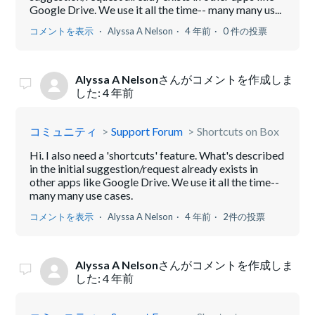
Google Drive. We use it all the time-- many many us...
コメントを表示
Alyssa A Nelson
4 年前
0 件の投票
Alyssa A Nelson
さんがコメントを作成しま
した:
4 年前
コミュニティ
Support Forum
Shortcuts on Box
Hi. I also need a 'shortcuts' feature. What's described
in the initial suggestion/request already exists in
other apps like Google Drive. We use it all the time--
many many use cases.
コメントを表示
Alyssa A Nelson
4 年前
2件の投票
Alyssa A Nelson
さんがコメントを作成しま
した:
4 年前