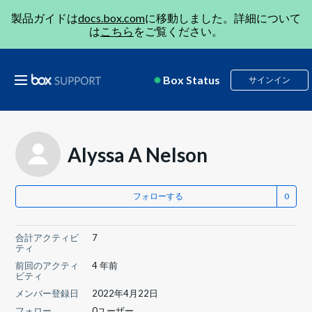
製品ガイドは
docs.box.com
に移動しました。詳細について
は
こちら
をご覧ください。
Box Status
サインイン
Alyssa A Nelson
フォローする
合計アクティビ
7
ティ
前回のアクティ
4 年前
ビティ
メンバー登録日
2022年4月22日
フォロー
0ユーザー