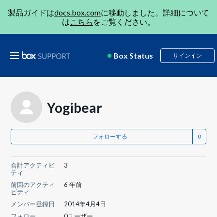
製品ガイドは
docs.box.com
に移動しました。詳細について
は
こちら
をご覧ください。
Box Status
サインイン
Yogibear
フォローする
合計アクティビ
3
ティ
前回のアクティ
6 年前
ビティ
メンバー登録日
2014年4月4日
フォロー
0ユーザー