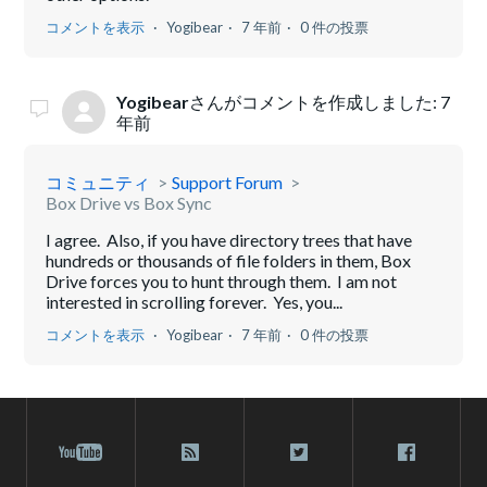
コメントを表示
Yogibear
7 年前
0 件の投票
Yogibear
さんがコメントを作成しました:
7
年前
コミュニティ
Support Forum
Box Drive vs Box Sync
I agree. Also, if you have directory trees that have
hundreds or thousands of file folders in them, Box
Drive forces you to hunt through them. I am not
interested in scrolling forever. Yes, you...
コメントを表示
Yogibear
7 年前
0 件の投票