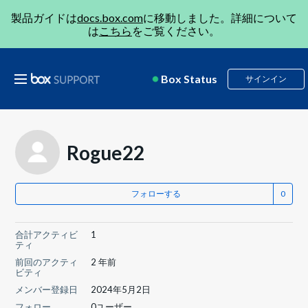
製品ガイドは
docs.box.com
に移動しました。詳細について
は
こちら
をご覧ください。
Box Status
サインイン
Rogue22
フォローする
合計アクティビ
1
ティ
前回のアクティ
2 年前
ビティ
メンバー登録日
2024年5月2日
フォロー
0ユーザー