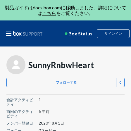
製品ガイドは
docs.box.com
に移動しました。詳細について
は
こちら
をご覧ください。
Box Status
サインイン
SunnyRnbwHeart
フォローする
合計アクティビ
1
ティ
前回のアクティ
6 年前
ビティ
メンバー登録日
2020年8月1日
フォロー
0ユーザー