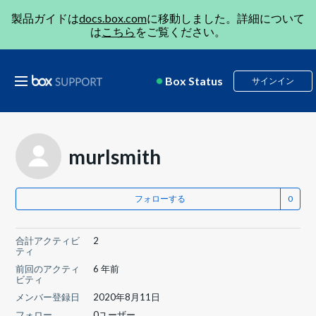
製品ガイドは
docs.box.com
に移動しました。詳細について
は
こちら
をご覧ください。
Box Status
サインイン
murlsmith
フォローする
合計アクティビ
2
ティ
前回のアクティ
6 年前
ビティ
メンバー登録日
2020年8月11日
フォロー
0ユーザー