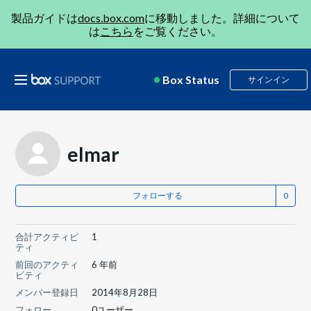
製品ガイドは
docs.box.com
に移動しました。詳細について
は
こちら
をご覧ください。
Box Status
サインイン
elmar
フォローする
合計アクティビ
1
ティ
前回のアクティ
6 年前
ビティ
メンバー登録日
2014年8月28日
フォロー
0ユーザー