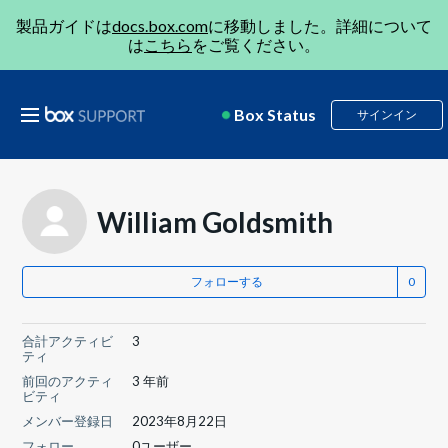
製品ガイドは
docs.box.com
に移動しました。詳細について
は
こちら
をご覧ください。
Box Status
サインイン
William Goldsmith
フォローする
合計アクティビ
3
ティ
前回のアクティ
3 年前
ビティ
メンバー登録日
2023年8月22日
フォロー
0ユーザー