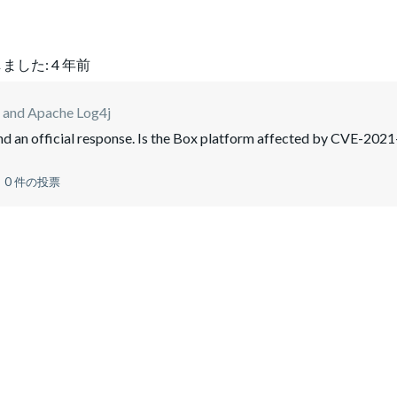
ました:
4 年前
 and Apache Log4j
nd an official response. Is the Box platform affected by CVE-2021
0 件の投票