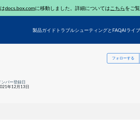
は
docs.box.com
に移動しました。詳細については
こちら
をご覧
製品ガイド
トラブルシューティングとFAQ
AIライ
フォローする
メンバー登録日
2021年12月13日