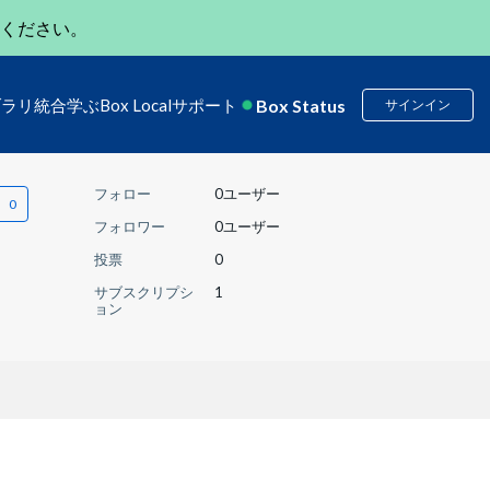
ください。
Box Status
ブラリ
統合
学ぶ
Box Local
サポート
サインイン
フォロー
0ユーザー
フォロワー
0ユーザー
投票
0
サブスクリプシ
1
ョン