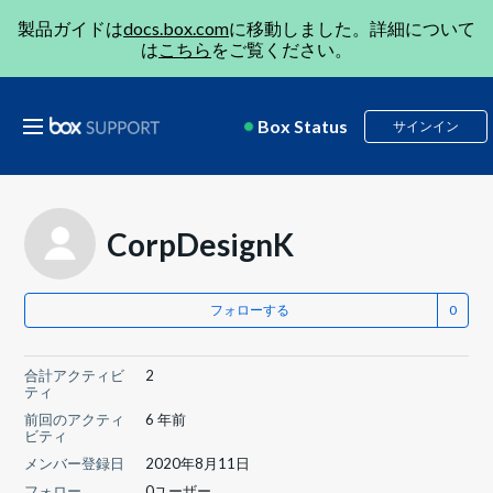
製品ガイドは
docs.box.com
に移動しました。詳細について
は
こちら
をご覧ください。
Box Status
サインイン
CorpDesignK
フォローする
合計アクティビ
2
ティ
前回のアクティ
6 年前
ビティ
メンバー登録日
2020年8月11日
フォロー
0ユーザー