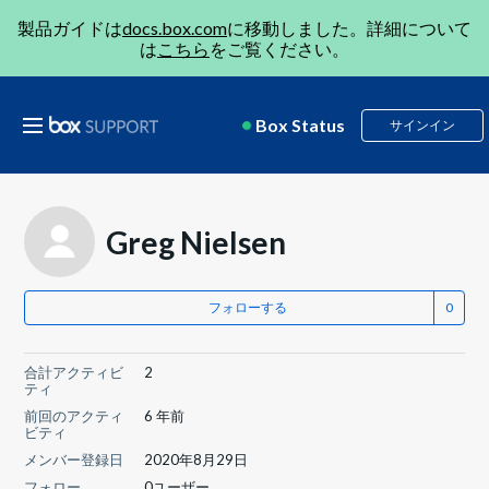
製品ガイドは
docs.box.com
に移動しました。詳細について
は
こちら
をご覧ください。
Box Status
サインイン
Greg Nielsen
フォローする
合計アクティビ
2
ティ
前回のアクティ
6 年前
ビティ
メンバー登録日
2020年8月29日
フォロー
0ユーザー