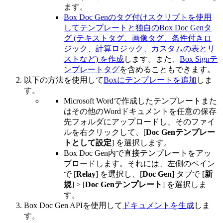
ます。
Box Doc Genのタグ付けスクリプトを使用
してテンプレートと独自のBox Doc Genタ
グ (テキストタグ、画像タグ、条件付きロ
ジック、計算ロジック、カスタムの表とリ
ストなど) を作成
します。また、
Box Signテ
ンプレートタグ
を含めることもできます。
以下の方法を使用して
Boxにテンプレートを追加
しま
す。
Microsoft Wordで作成したテンプレートまた
はその他のWordドキュメントを任意の保存
先フォルダにアップロードし、そのファイ
ルを右クリックして、[
Doc Genテンプレー
トとして設定
] を選択します。
Box Doc Gen内で直接テンプレートをアッ
プロードします。それには、左側のペイン
で [
Relay
] を選択し、[
Doc Gen
] タブで [
新
規
] > [
Doc Genテンプレート
] を選択しま
す。
Box Doc Gen APIを使用して
ドキュメントを生成
しま
す。