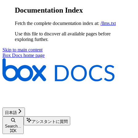
Documentation Index
Fetch the complete documentation index at:
/llms.txt
Use this file to discover all available pages before
exploring further.
Skip to main content
Box Docs
home page
日本語
アシスタントに質問
Search...
⌘
K