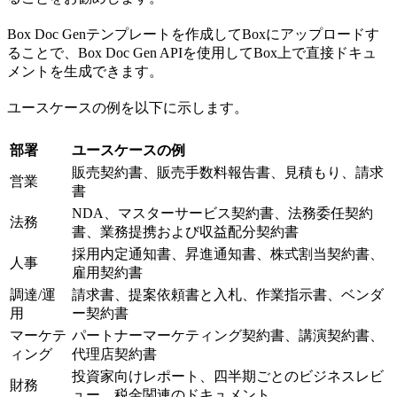
Box Doc Genテンプレートを作成してBoxにアップロードす
ることで、Box Doc Gen APIを使用してBox上で直接ドキュ
メントを生成できます。
ユースケースの例を以下に示します。
部署
ユースケースの例
販売契約書、販売手数料報告書、見積もり、請求
営業
書
NDA、マスターサービス契約書、法務委任契約
法務
書、業務提携および収益配分契約書
採用内定通知書、昇進通知書、株式割当契約書、
人事
雇用契約書
調達/運
請求書、提案依頼書と入札、作業指示書、ベンダ
用
ー契約書
マーケテ
パートナーマーケティング契約書、講演契約書、
ィング
代理店契約書
投資家向けレポート、四半期ごとのビジネスレビ
財務
ュー、税金関連のドキュメント