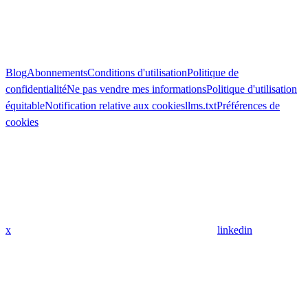
Blog
Abonnements
Conditions d'utilisation
Politique de
confidentialité
Ne pas vendre mes informations
Politique d'utilisation
équitable
Notification relative aux cookies
llms.txt
Préférences de
cookies
x
linkedin