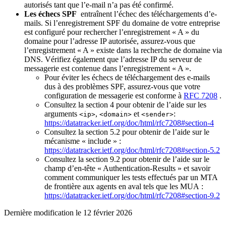
autorisés tant que l’e-mail n’a pas été confirmé.
Les échecs SPF
entraînent l’échec des téléchargements d’e-
mails. Si l’enregistrement SPF du domaine de votre entreprise
est configuré pour rechercher l’enregistrement « A » du
domaine pour l’adresse IP autorisée, assurez-vous que
l’enregistrement « A » existe dans la recherche de domaine via
DNS. Vérifiez également que l’adresse IP du serveur de
messagerie est contenue dans l’enregistrement « A ».
Pour éviter les échecs de téléchargement des e-mails
dus à des problèmes SPF, assurez-vous que votre
configuration de messagerie est conforme à
RFC 7208
.
Consultez la section 4 pour obtenir de l’aide sur les
arguments
,
et
:
<ip>
<domain>
<sender>
https://datatracker.ietf.org/doc/html/rfc7208#section-4
Consultez la section 5.2 pour obtenir de l’aide sur le
mécanisme « include » :
https://datatracker.ietf.org/doc/html/rfc7208#section-5.2
Consultez la section 9.2 pour obtenir de l’aide sur le
champ d’en-tête « Authentication-Results » et savoir
comment communiquer les tests effectués par un MTA
de frontière aux agents en aval tels que les MUA :
https://datatracker.ietf.org/doc/html/rfc7208#section-9.2
Dernière modification le
12 février 2026