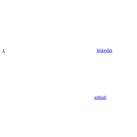
x
linkedin
github