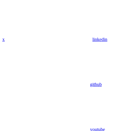
x
linkedin
github
youtube