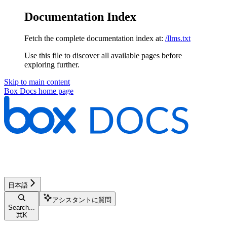
Documentation Index
Fetch the complete documentation index at:
/llms.txt
Use this file to discover all available pages before
exploring further.
Skip to main content
Box Docs
home page
日本語
アシスタントに質問
Search...
⌘
K