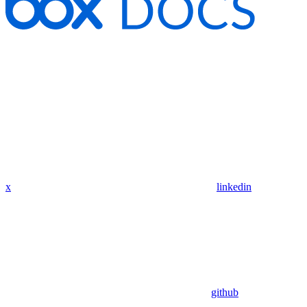
x
linkedin
github