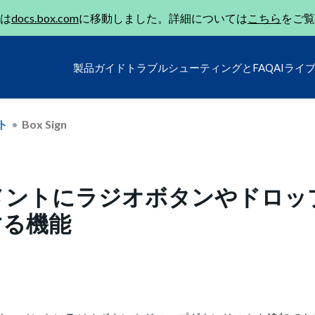
は
docs.box.com
に移動しました。詳細については
こちら
をご覧
製品ガイド
トラブルシューティングとFAQ
AIライ
ト
Box Sign
ドキュメントにラジオボタンやドロッ
する機能