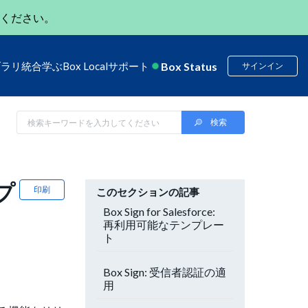
ください。
Box Status
ブラリ
統合
学ぶ
Box Local
サポート
サインイン
プ
印刷
このセクションの記事
Box Sign for Salesforce:
再利用可能なテンプレー
ト
Box Sign: 受信者認証の適
用