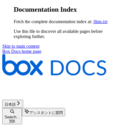
Documentation Index
Fetch the complete documentation index at:
/llms.txt
Use this file to discover all available pages before
exploring further.
Skip to main content
Box Docs
home page
日本語
アシスタントに質問
Search...
⌘
K