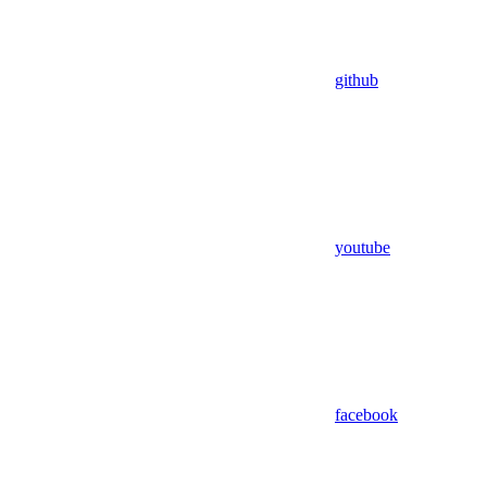
github
youtube
facebook