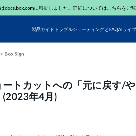
は
docs.box.com
に移動しました。詳細については
こちら
をご覧
製品ガイド
トラブルシューティングとFAQ
AIライ
Box Sign
ードショートカットへの「元に戻す/や
2023年4月)