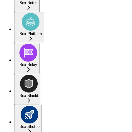
Box Notes
Box Platform
Box Relay
Box Shield
Box Shuttle