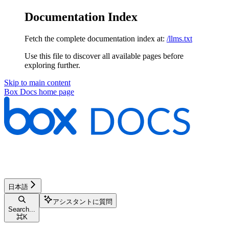
Documentation Index
Fetch the complete documentation index at:
/llms.txt
Use this file to discover all available pages before
exploring further.
Skip to main content
Box Docs
home page
日本語
アシスタントに質問
Search...
⌘
K