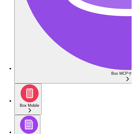
Box MCP
Box Mobile