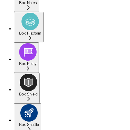
Box Notes
Box Platform
Box Relay
Box Shield
Box Shuttle