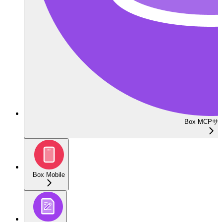
Box MCP
Box Mobile