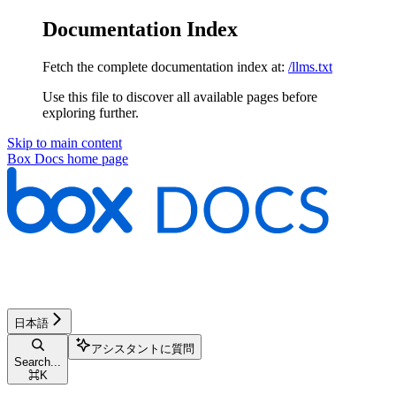
Documentation Index
Fetch the complete documentation index at:
/llms.txt
Use this file to discover all available pages before
exploring further.
Skip to main content
Box Docs
home page
日本語
アシスタントに質問
Search...
⌘
K