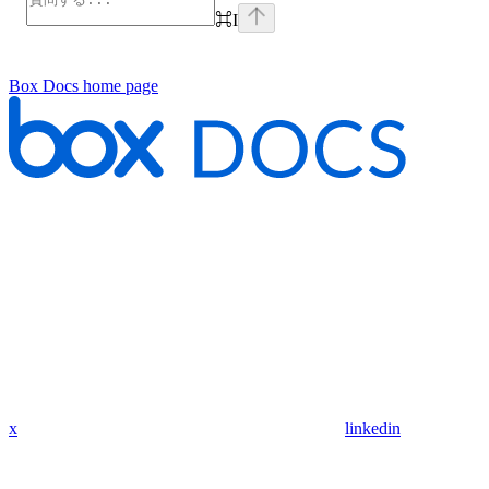
⌘
I
Box Docs
home page
x
linkedin