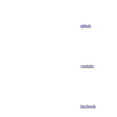
github
youtube
facebook