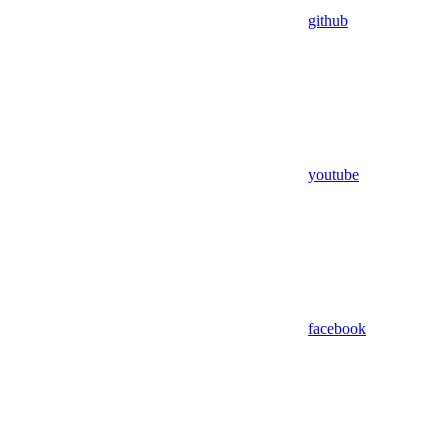
github
youtube
facebook