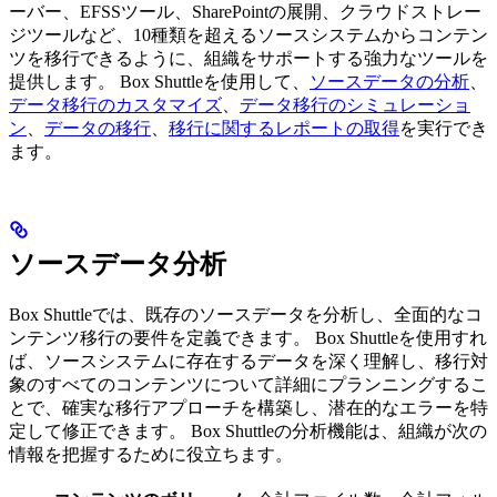
ーバー、EFSSツール、SharePointの展開、クラウドストレー
ジツールなど、10種類を超えるソースシステムからコンテン
ツを移行できるように、組織をサポートする強力なツールを
提供します。 Box Shuttleを使用して、
ソースデータの分析
、
データ移行のカスタマイズ
、
データ移行のシミュレーショ
ン
、
データの移行
、
移行に関するレポートの取得
を実行でき
ます。
ソースデータ分析
Box Shuttleでは、既存のソースデータを分析し、全面的なコ
ンテンツ移行の要件を定義できます。 Box Shuttleを使用すれ
ば、ソースシステムに存在するデータを深く理解し、移行対
象のすべてのコンテンツについて詳細にプランニングするこ
とで、確実な移行アプローチを構築し、潜在的なエラーを特
定して修正できます。 Box Shuttleの分析機能は、組織が次の
情報を把握するために役立ちます。