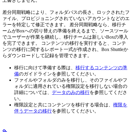
上書きしません。
差分同期戦略により、フォルダパスの長さ、ロックされたフ
ァイル、プロビジョニングされていないアカウントなどのエ
ラーを特定して修正できます。 差分同期戦略なら、移行チ
ームがBoxへの切り替えの準備を終えるまで、ソースツール
でユーザーが作業を継続し、移行チームは新しいBoxの導入
を完了できます。 コンテンツの移行を実行すると、コンテ
ンツの移行に関するレポート一式が作成され、Box Shuttleか
らダウンロードして記録を管理できます。
移行に向けて準備する際は、
移行するコンテンツの準
備
のガイドラインを参照してください。
ファイルやフォルダのみを移行し、そのファイルやフ
ォルダに適用されている権限設定を移行しない場合の
詳細については、
データのみの移行
を参照してくださ
い。
権限設定と共にコンテンツを移行する場合は、
権限を
伴うデータの移行
を参照してください。