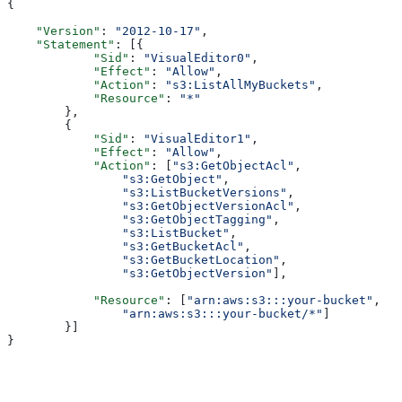
{
    "Version"
: 
"2012-10-17"
,
    "Statement"
: [{
            "Sid"
: 
"VisualEditor0"
,
            "Effect"
: 
"Allow"
,
            "Action"
: 
"s3:ListAllMyBuckets"
,
            "Resource"
: 
"*"
        },
        {
            "Sid"
: 
"VisualEditor1"
,
            "Effect"
: 
"Allow"
,
            "Action"
: [
"s3:GetObjectAcl"
,
                "s3:GetObject"
,
                "s3:ListBucketVersions"
,
                "s3:GetObjectVersionAcl"
,
                "s3:GetObjectTagging"
,
                "s3:ListBucket"
,
                "s3:GetBucketAcl"
,
                "s3:GetBucketLocation"
,
                "s3:GetObjectVersion"
],
            "Resource"
: [
"arn:aws:s3:::your-bucket"
,
                "arn:aws:s3:::your-bucket/*"
]
        }]
}