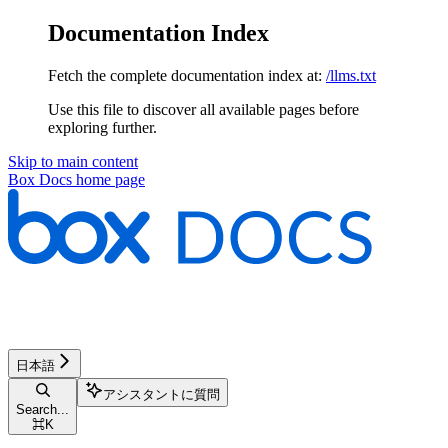
Documentation Index
Fetch the complete documentation index at:
/llms.txt
Use this file to discover all available pages before
exploring further.
Skip to main content
Box Docs
home page
日本語
アシスタントに質問
Search...
⌘
K