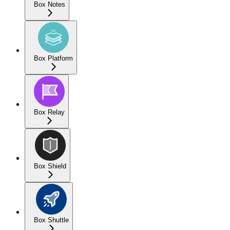
Box Notes
Box Platform
Box Relay
Box Shield
Box Shuttle