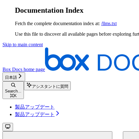
Documentation Index
Fetch the complete documentation index at:
/llms.txt
Use this file to discover all available pages before exploring fur
Skip to main content
Box Docs
home page
日本語
アシスタントに質問
Search...
⌘
K
製品アップデート
製品アップデート