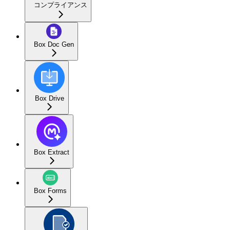
コンプライアンス
Box Doc Gen
Box Drive
Box Extract
Box Forms