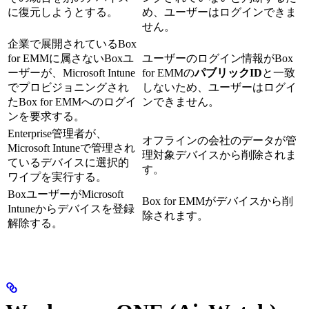
に復元しようとする。
め、ユーザーはログインできま
せん。
企業で展開されているBox
for EMMに属さないBoxユ
ユーザーのログイン情報がBox
ーザーが、Microsoft Intune
for EMMの
パブリックID
と一致
でプロビジョニングされ
しないため、ユーザーはログイ
たBox for EMMへのログイ
ンできません。
ンを要求する。
Enterprise管理者が、
オフラインの会社のデータが管
Microsoft Intuneで管理され
理対象デバイスから削除されま
ているデバイスに選択的
す。
ワイプを実行する。
BoxユーザーがMicrosoft
Box for EMMがデバイスから削
Intuneからデバイスを登録
除されます。
解除する。