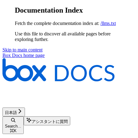
Documentation Index
Fetch the complete documentation index at:
/llms.txt
Use this file to discover all available pages before
exploring further.
Skip to main content
Box Docs
home page
日本語
アシスタントに質問
Search...
⌘
K