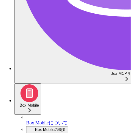
Box MCP
Box Mobile
Box Mobileについて
Box Mobileの概要