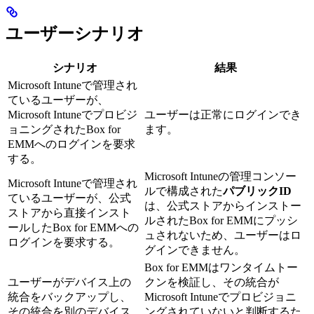
ユーザーシナリオ
シナリオ
結果
Microsoft Intuneで管理され
ているユーザーが、
Microsoft Intuneでプロビジ
ユーザーは正常にログインでき
ョニングされたBox for
ます。
EMMへのログインを要求
する。
Microsoft Intuneの管理コンソー
Microsoft Intuneで管理され
ルで構成された
パブリックID
ているユーザーが、公式
は、公式ストアからインストー
ストアから直接インスト
ルされたBox for EMMにプッシ
ールしたBox for EMMへの
ュされないため、ユーザーはロ
ログインを要求する。
グインできません。
Box for EMMはワンタイムトー
ユーザーがデバイス上の
クンを検証し、その統合が
統合をバックアップし、
Microsoft Intuneでプロビジョニ
その統合を別のデバイス
ングされていないと判断するた