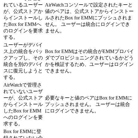
れているユーザー
AirWatchコンソールで設定されたキーと
が、公式ストアか
値のペアは、公式ストアからインストー
らインストールし
ルされたBox for EMMにプッシュされま
たBox for EMMへ
せん。 ユーザーは統合にログインでき
のログインを要求
ません。
する。
ユーザーがデバイ
ス上の統合をバッ
Box for EMMはその統合がEMMプロバイ
クアップし、その
ダでプロビジョニングされているかどう
統合を別のデバイ
かを検証するため、ユーザーはログイン
スに復元しようと
できません。
する。
AirWatchで管理さ
れていないユーザ
ーが、公式ストア
必要なキーと値のペアはBox for EMMに
からインストール
プッシュされません。 ユーザーは統合
したBox for EMM
にログインできません。
へのログインを要
求する。
Box for EMMに登
録されていない企