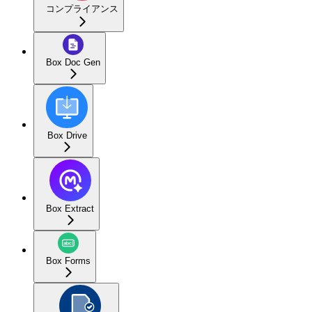
コンプライアンス
Box Doc Gen
Box Drive
Box Extract
Box Forms