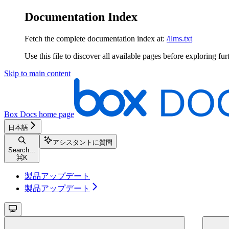
Documentation Index
Fetch the complete documentation index at:
/llms.txt
Use this file to discover all available pages before exploring fur
Skip to main content
Box Docs
home page
日本語
アシスタントに質問
Search...
⌘
K
製品アップデート
製品アップデート