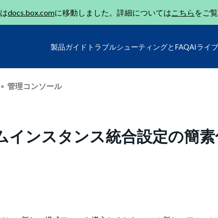
は
docs.box.com
に移動しました。詳細については
こちら
をご覧
製品ガイド
トラブルシューティングとFAQ
AIライ
管理コンソール
タムインスタンス統合設定の簡素