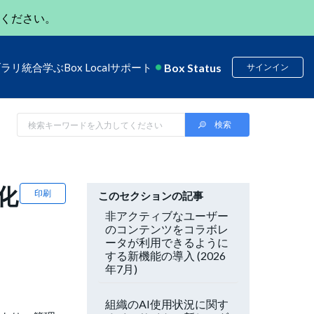
ください。
Box Status
ブラリ
統合
学ぶ
Box Local
サポート
サインイン
化
印刷
このセクションの記事
非アクティブなユーザー
のコンテンツをコラボレ
ータが利用できるように
する新機能の導入 (2026
年7月)
組織のAI使用状況に関す