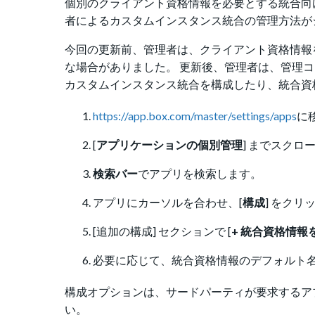
個別のクライアント資格情報を必要とする統合向
者によるカスタムインスタンス統合の管理方法が
今回の更新前、管理者は、クライアント資格情報
な場合がありました。 更新後、管理者は、管理コ
カスタムインスタンス統合を構成したり、統合資
https://app.box.com/master/settings/apps
に
[
アプリケーションの個別管理
] までスクロ
検索バー
でアプリを検索します。
アプリにカーソルを合わせ、[
構成
] をク
[
追加の構成] セクションで [
+ 統合資格情報
必要に応じて、統合資格情報のデフォルト名
構成
オプション
は、サードパーティが要求するアプリ
い。