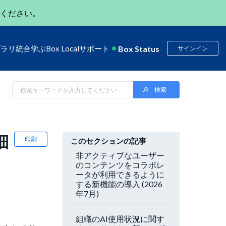
ください。
Box Status
ブラリ
統合
学ぶ
Box Local
サポート
サインイン
細
印刷
このセクションの記事
非アクティブなユーザー
のコンテンツをコラボレ
ータが利用できるように
する新機能の導入 (2026
年7月)
組織のAI使用状況に関す