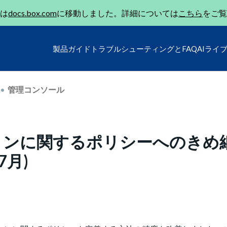
は
docs.box.com
に移動しました。詳細については
こちら
をご覧
製品ガイド
トラブルシューティングとFAQ
AIライ
管理コンソール
ョンに関するポリシーへのきめ
7月)