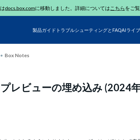
は
docs.box.com
に移動しました。詳細については
こちら
をご覧
製品ガイド
トラブルシューティングとFAQ
AIライ
Box Notes
ンクのプレビューの埋め込み (2024