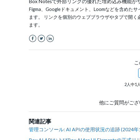
Box Notesで外部リンクの優れた埋め込み機
Figma、Googleドキュメント、Loomなどを
ます。 リンクを個別のウェブブラウザやタブで開く
ます。
Facebook
Twitter
LinkedIn
こ
2人中1
他にご質問がござ
関連記事
管理コンソール: AI APIの使用状況の追跡 (2024年
Box AI APIおよびBox AI for UI Elementsの正式