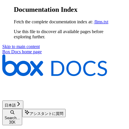
Documentation Index
Fetch the complete documentation index at:
/llms.txt
Use this file to discover all available pages before
exploring further.
Skip to main content
Box Docs
home page
日本語
アシスタントに質問
Search...
⌘
K