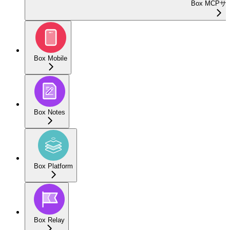
Box MCP
Box Mobile
Box Notes
Box Platform
Box Relay