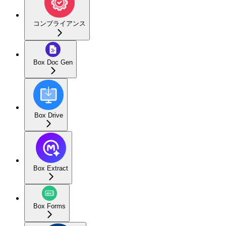
コンプライアンス
Box Doc Gen
Box Drive
Box Extract
Box Forms