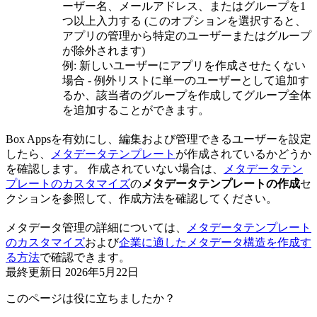
ーザー名、メールアドレス、またはグループを1
つ以上入力する (このオプションを選択すると、
アプリの管理から特定のユーザーまたはグループ
が除外されます)
例: 新しいユーザーにアプリを作成させたくない
場合 - 例外リストに単一のユーザーとして追加す
るか、該当者のグループを作成してグループ全体
を追加することができます。
Box Appsを有効にし、編集および管理できるユーザーを設定
したら、
メタデータテンプレート
が作成されているかどうか
を確認します。 作成されていない場合は、
メタデータテン
プレートのカスタマイズ
の
メタデータテンプレートの作成
セ
クションを参照して、作成方法を確認してください。
メタデータ管理の詳細については、
メタデータテンプレート
のカスタマイズ
および
企業に適したメタデータ構造を作成す
る方法
で確認できます。
最終更新日
2026年5月22日
このページは役に立ちましたか？