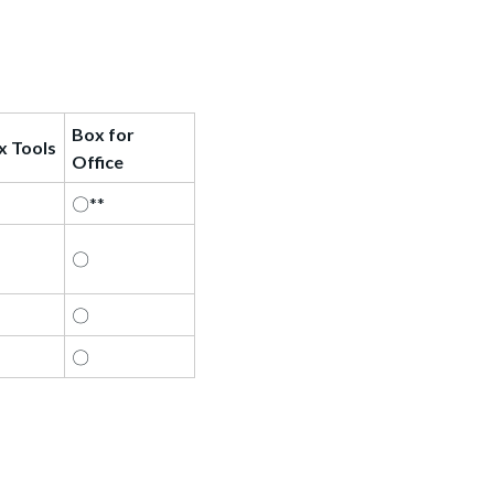
Box for
x Tools
Office
〇**
*
〇
〇
〇