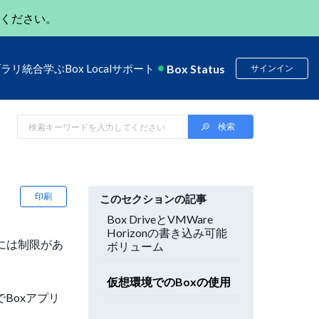
ください。
Box Status
ブラリ
統合
学ぶ
Box Local
サポート
サインイン
印刷
このセクションの記事
Box DriveとVMWare
Horizonの書き込み可能
ビスには制限があ
ボリューム
仮想環境でのBoxの使用
Boxアプリ