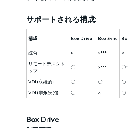
サポートされる構成
:
構成
Box Drive
Box Sync
Bo
統合
×
×***
×
リモートデスクト
〇
×***
〇
ップ
VDI (永続的)
〇
〇
〇
VDI (非永続的)
〇
×
〇
Box Drive