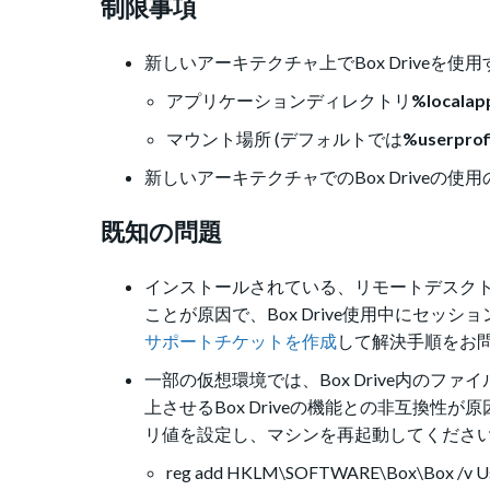
制限事項
新しいアーキテクチャ上でBox Driveを
アプリケーションディレクトリ
%locala
マウント場所 (デフォルトでは
%userprof
新しいアーキテクチャでのBox Driveの使
既知の問題
インストールされている、リモートデスクトップサーバー (R
ことが原因で、Box Drive使用中にセ
サポートチケットを作成
して解決手順をお
一部の仮想環境では、Box Drive内のファ
上させるBox Driveの機能との非互換
リ値を設定し、マシンを再起動してくださ
reg add HKLM\SOFTWARE\Box\Box /v UseP