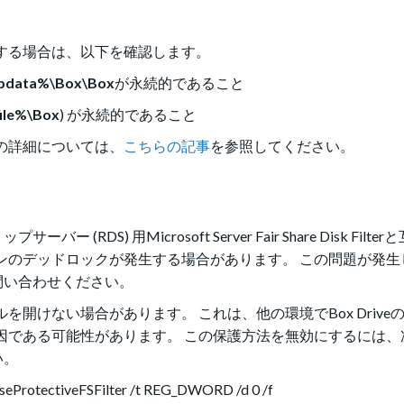
使用する場合は、以下を確認します。
ppdata%\Box\Box
が永続的であること
ile%\Box
) が永続的であること
用の詳細については、
こちらの記事
を参照してください。
DS) 用Microsoft Server Fair Share Disk Filt
ッションのデッドロックが発生する場合があります。 この問題が発
問い合わせください。
イルを開けない場合があります。 これは、他の環境でBox Driv
性が原因である可能性があります。 この保護方法を無効にするには
い。
rotectiveFSFilter /t REG_DWORD /d 0 /f