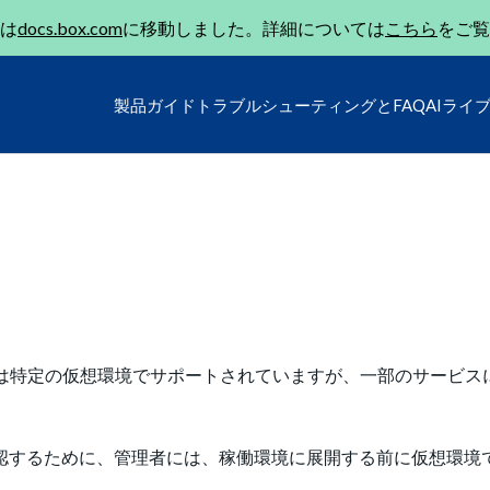
は
docs.box.com
に移動しました。詳細については
こちら
をご覧
製品ガイド
トラブルシューティングとFAQ
AIライ
ox for Officeは特定の仮想環境でサポートされていますが、一部のサー
認するために、管理者には、稼働環境に展開する前に仮想環境で