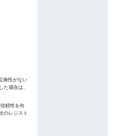
erと互換性がない
生した場合は、
eの信頼性を向
、次のレジスト