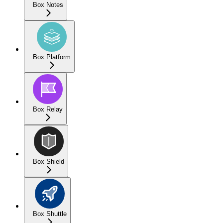
Box Notes
Box Platform
Box Relay
Box Shield
Box Shuttle