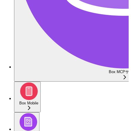
Box MCP
Box Mobile