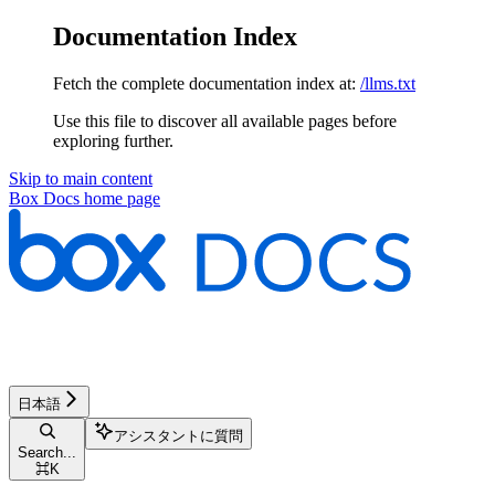
Documentation Index
Fetch the complete documentation index at:
/llms.txt
Use this file to discover all available pages before
exploring further.
Skip to main content
Box Docs
home page
日本語
アシスタントに質問
Search...
⌘
K