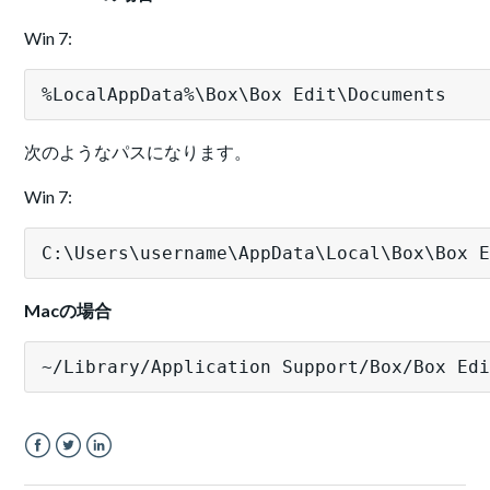
Win 7:
%LocalAppData%\Box\Box Edit\Documents 
次のようなパスになります。
Win 7:
C:\Users\username\AppData\Local\Box\Box 
Macの場合
~/Library/Application Support/Box/Box Ed
Facebook
Twitter
LinkedIn