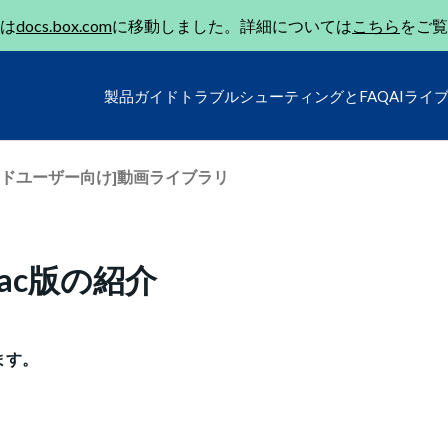
は
docs.box.com
に移動しました。詳細については
こちら
をご覧
製品ガイド
トラブルシューティングとFAQ
AIライ
ンドユーザー向け]動画ライブラリ
/Mac版の紹介
します。