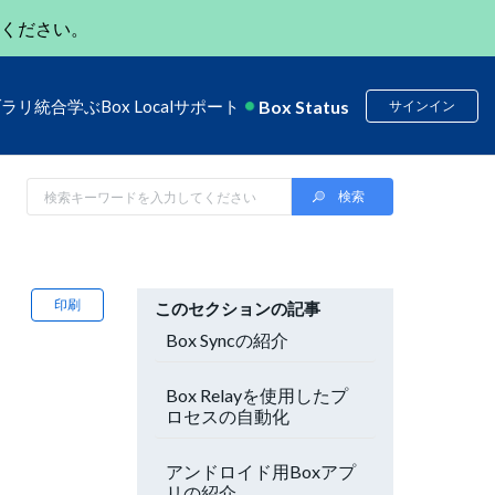
ください。
Box Status
ブラリ
統合
学ぶ
Box Local
サポート
サインイン
印刷
このセクションの記事
Box Syncの紹介
Box Relayを使用したプ
ロセスの自動化
アンドロイド用Boxアプ
リの紹介