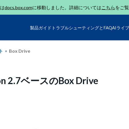
は
docs.box.com
に移動しました。詳細については
こちら
をご覧
製品ガイド
トラブルシューティングとFAQ
AIライ
ト
Box Drive
 2.7ベースのBox Drive