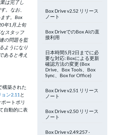
する作業は完了し
です。
なお、
Box Drive v2.52 リリース
ノート
います。
Box
20年1月上旬
Box DriveでのBox AIの直
要なスタッフ
接利用
ィ関連の問題を監
きるようになり
日本時間5月2日までに必
であると考え
要な対応: Boxによる更新
確認方法の変更 (Box
Drive、Box Tools、Box
Sync、Box for Office)
.7で構築された
Box Drive v2.51 リリース
ジョン2.11
と
ノート
サポートポリ
て自動的に表
Box Drive v2.50 リリース
ノート
Box Drive v2.49.257 -