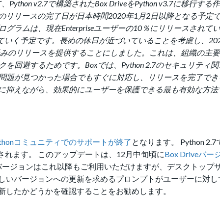
、Python v2.7で構築されたBox DriveをPython v3.7に移行
リリースの完了日が日本時間2020年1月2日以降となる予定
ログラムは、現在Enterpriseユーザーの10％にリリースされて
展開していく予定です。長めの休日が近づいていることを考慮し、20
みに修正済みのリリースを提供することにしました。これは、組織の主
リスクを回避するためです。
Boxでは、Python 2.7のセキュリテ
影響する問題が見つかった場合でもすぐに対応し、リリースを完了で
に抑えながら、効果的にユーザーを保護できる最も有効な方法
7はPythonコミュニティでのサポートが終了
となります。 Python 2
グレードされます。 このアップデートは、12月中旬頃に
Box Driveバー
の古いバージョンはこれ以降もご利用いただけますが、デスクトップ
しいバージョンへの更新を求めるプロンプトがユーザーに対し
新したかどうかを確認することをお勧めします。