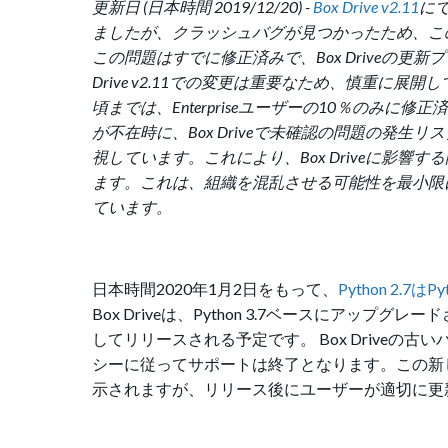
更新日 (日本時間 2019/12/20) -
Box Drive v2.11
にて
ましたが、クラッシュバグが見つかったため、この
この問題はすでに修正済みで、
Box Drive
の更新プ
Drive v2.11での変更は重要なため、慎重に
頃までは、Enterpriseユーザーの10％の
が不在時に、Box Driveで未確認の問題の発生
視しています。これにより、
Box Driveに
ます。
これは、組織を混乱させる可能性を最小限
ています。
日本時間2020年1月2日をもって、
Python 2.
Box Driveは、Python 3.7ベースにアップ
してリリースされる予定です。 Box Drive
シーに従ってサポートは終了となります。この新
示されますが、リリース後にユーザーが適切に更