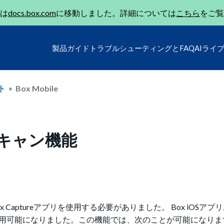
は
docs.box.com
に移動しました。詳細については
こちら
をご覧
製品ガイド
トラブルシューティングとFAQ
AIライ
ト
Box Mobile
スキャン機能
aptureアプリを使用する必要がありました。 Box iOSアプリ
が利用可能になりました。この機能では、次のことが可能になりま