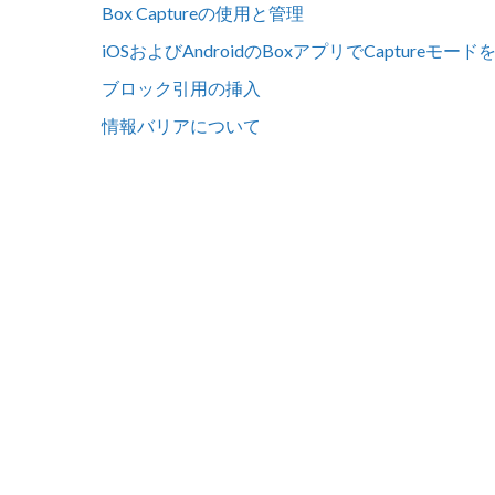
Box Captureの使用と管理
iOSおよびAndroidのBoxアプリでCaptureモー
ブロック引用の挿入
情報バリアについて