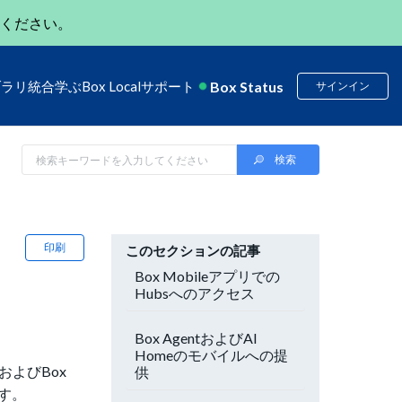
ください。
Box Status
ブラリ
統合
学ぶ
Box Local
サポート
サインイン
印刷
このセクションの記事
Box Mobileアプリでの
Hubsへのアクセス
Box AgentおよびAI
Homeのモバイルへの提
およびBox
供
す。