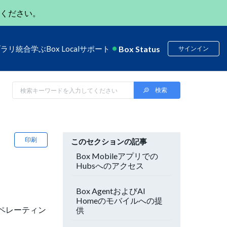
ください。
Box Status
ブラリ
統合
学ぶ
Box Local
サポート
サインイン
印刷
このセクションの記事
Box Mobileアプリでの
Hubsへのアクセス
Box AgentおよびAI
Homeのモバイルへの提
、オペレーティン
供