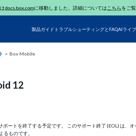
は
docs.box.com
に移動しました。詳細については
こちら
をご覧
製品ガイド
トラブルシューティングとFAQ
AIライ
ト
Box Mobile
d 12
ン12のサポートを終了する予定です。 このサポート終了 (EOL) は
よるものです。