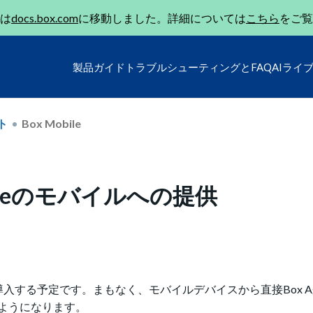
は
docs.box.com
に移動しました。詳細については
こちら
をご覧
製品ガイド
トラブルシューティングとFAQ
AIライ
ト
Box Mobile
 Homeのモバイルへの提供
leアプリに導入する予定です。まもなく、モバイルデバイスから直接Box A
ようになります。