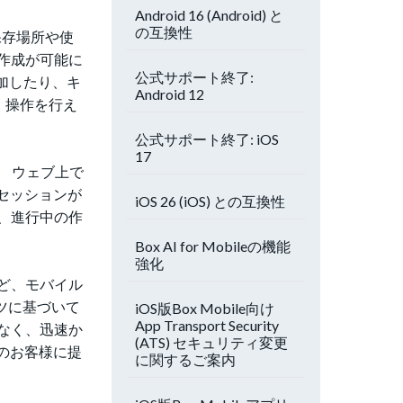
Android 16 (Android) と
の互換性
保存場所や使
作成が可能に
公式サポート終了:
追加したり、キ
Android 12
、操作を行え
公式サポート終了: iOS
17
。 ウェブ上で
セッションが
iOS 26 (iOS) との互換性
、進行中の作
Box AI for Mobileの機能
強化
ど、モバイル
ンツに基づいて
iOS版Box Mobile向け
App Transport Security
なく、迅速か
(ATS) セキュリティ変更
プランのお客様に提
に関するご案内