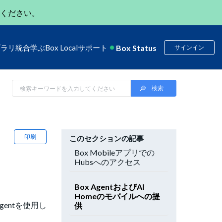
ください。
Box Status
ブラリ
統合
学ぶ
Box Local
サポート
サインイン
印刷
このセクションの記事
Box Mobileアプリでの
Hubsへのアクセス
Box AgentおよびAI
Homeのモバイルへの提
gentを使用し
供