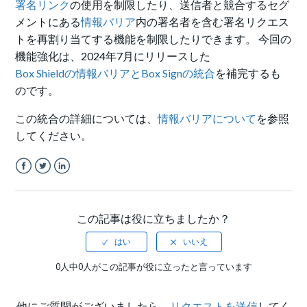
署名リンク
の使用を制限したり、送信者と競合するセグ
メントにある
情報バリア
内の署名者を含む署名リクエス
トを再割り当てする機能を制限したりできます。 今回の
機能強化は、2024年7月にリリースした
Box Shieldの情報バリアとBox Signの統合
を補完するも
のです。
この統合の詳細については、
情報バリアについて
を参照
してください。
Facebook
Twitter
LinkedIn
この記事は役に立ちましたか？
0人中0人がこの記事が役に立ったと言っています
他にご質問がございましたら、
リクエストを送信
してく