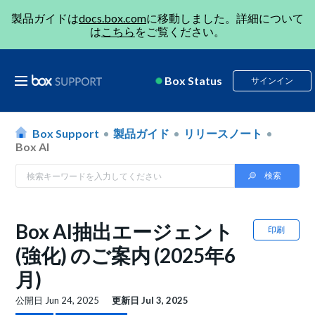
製品ガイドは
docs.box.com
に移動しました。詳細について
は
こちら
をご覧ください。
Box Status
サインイン
Box Support
製品ガイド
リリースノート
Box AI
Box AI抽出エージェント
印刷
(強化) のご案内 (2025年6
月)
公開日
Jun 24, 2025
更新日
Jul 3, 2025