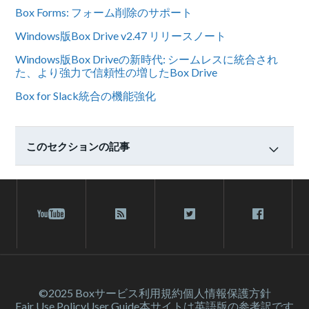
Box Forms: フォーム削除のサポート
Windows版Box Drive v2.47 リリースノート
Windows版Box Driveの新時代: シームレスに統合され
た、より強力で信頼性の増したBox Drive
Box for Slack統合の機能強化
このセクションの記事
©2025 Box
サービス利⽤規約
個人情報保護方針
Fair Use Policy
User Guide
本サイトは英語版の参考訳です