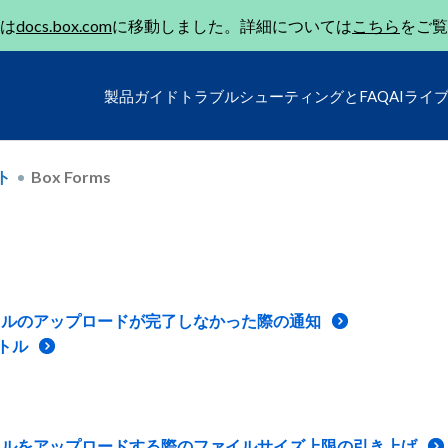
は
docs.box.com
に移動しました。詳細については
こちら
をご覧
製品ガイド
トラブルシューティングとFAQ
AIライ
ト
Box Forms
 ファイルのアップロードが完了しなかった際の通知
イトル
 ファイルをアップロードする際のファイルサイズ上限の引き上げ