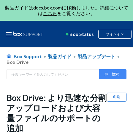
製品ガイドは
docs.box.com
に移動しました。詳細について
は
こちら
をご覧ください。
Box Status
サインイン
Box Support
製品ガイド
製品アップデート
Box Drive
Box Drive: より迅速な分割
印刷
アップロードおよび大容
量ファイルのサポートの
追加