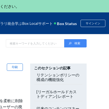
ください。
Box Status
ブラリ
統合
学ぶ
Box Local
サポート
サインイン
印刷
このセクションの記事
リテンションポリシーの
構成の機能強化
[リーガルホールドカス
トディアン] レポート
タを柔軟に削除
ユーザーの廃
従来のコンテンツマネー