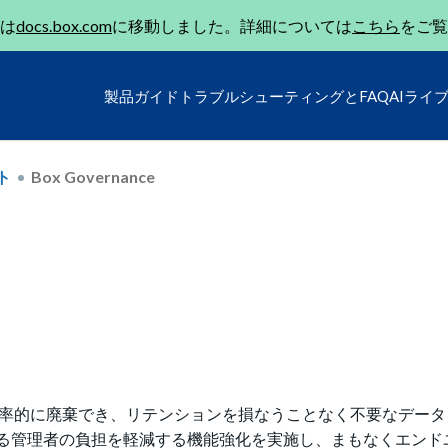
は
docs.box.com
に移動しました。詳細については
こちら
をご覧
製品ガイド
トラブルシューティングとFAQ
AIライ
ト
Box Governance
テンツを効率的に廃棄でき、リテンションを損なうことなく不要なデー
する管理者の負担を軽減する機能強化を実施し、まもなくエンド