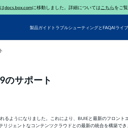
は
docs.box.com
に移動しました。詳細については
こちら
をご覧
製品ガイド
トラブルシューティングとFAQ
AIライ
ト
act 19のサポート
t 19がサポートされるようになりました。これにより、BUIEと最新のフロ
テリジェントなコンテンツクラウドとの最新の統合を構築でき