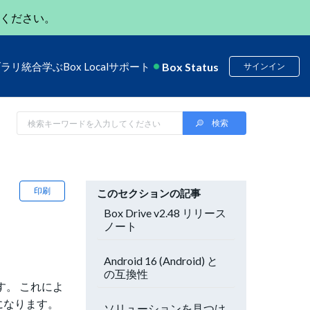
ください。
Box Status
ブラリ
統合
学ぶ
Box Local
サポート
サインイン
印刷
このセクションの記事
Box Drive v2.48 リリース
ノート
Android 16 (Android) と
の互換性
す。 これによ
になります。
ソリューションを見つけ