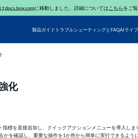
は
docs.box.com
に移動しました。詳細については
こちら
をご覧
製品ガイド
トラブルシューティングとFAQ
AIライ
ト
能強化
ント指標を直接追加し、クイックアクションメニューを導入しま
るかを確認し、重要な操作を1か所から簡単に実行できるよう