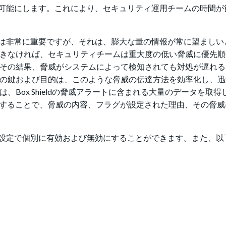
を可能にします。これにより、セキュリティ運用チームの時間が
は非常に重要ですが、それは、膨大な量の情報が常に望ましい
できなければ、セキュリティチームは重大度の低い脅威に優先
 その結果、脅威がシステムによって検知されても対処が遅れ
分析の鍵および目的は、このような脅威の伝達方法を効率化し、
、Box Shieldの脅威アラートに含まれる大量のデータを取
約することで、脅威の内容、フラグが設定された理由、その脅威
の設定で個別に有効および無効にすることができます。また、以